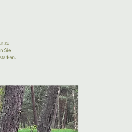
ur zu
n Sie
stärken.