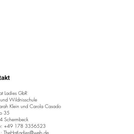
takt
at Ladies GbR
 und Wildnisschule
Sarah Klein und Carola Casado
ap 35
4 Schermbeck
y: +49 178 3356523
.:
TheHatLadies@web.de